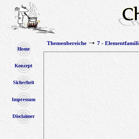
Themenbereiche
7 - Elementfamili
Home
Konzept
Sicherheit
Impressum
Disclaimer