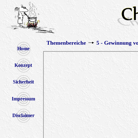
Themenbereiche
5 - Gewinnung v
Home
Konzept
Sicherheit
Impressum
Disclaimer